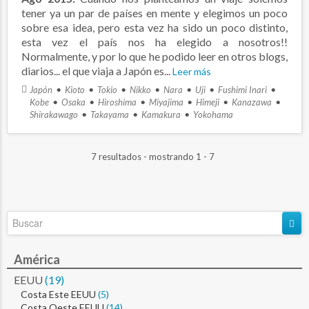
tener ya un par de países en mente y elegimos un poco
sobre esa idea, pero esta vez ha sido un poco distinto,
esta vez el país nos ha elegido a nosotros!!
Normalmente, y por lo que he podido leer en otros blogs,
diarios... el que viaja a Japón es...
Leer más
Japón
Kioto
Tokio
Nikko
Nara
Uji
Fushimi Inari
Kobe
Osaka
Hiroshima
Miyajima
Himeji
Kanazawa
Shirakawago
Takayama
Kamakura
Yokohama
7 resultados - mostrando 1 - 7
América
EEUU
(19)
Costa Este EEUU
(5)
Costa Oeste EEUU
(14)