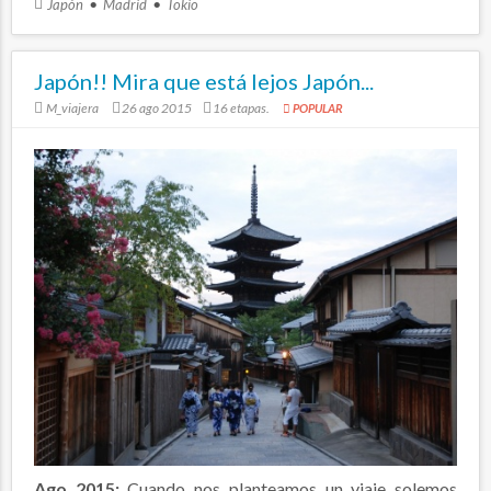
Japón
Madrid
Tokio
Japón!! Mira que está lejos Japón...
M_viajera
26 ago 2015
16 etapas.
POPULAR
Ago 2015:
Cuando nos planteamos un viaje solemos