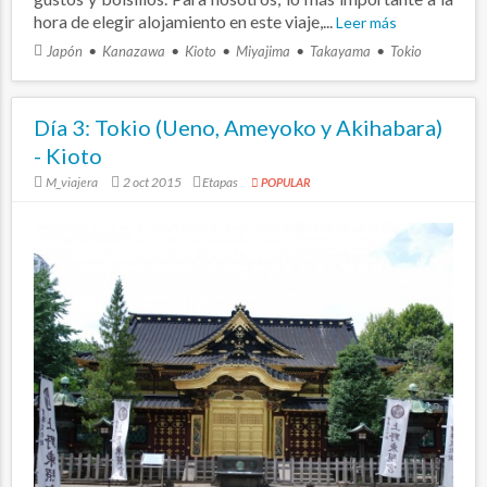
hora de elegir alojamiento en este viaje,...
Leer más
Japón
Kanazawa
Kioto
Miyajima
Takayama
Tokio
Día 3: Tokio (Ueno, Ameyoko y Akihabara)
- Kioto
M_viajera
2 oct 2015
Etapas
POPULAR