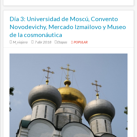
Día 3: Universidad de Moscú, Convento
Novodevichy, Mercado Izmailovo y Museo
de la cosmonáutica
M_viajera
7 abr 2018
Etapas
POPULAR