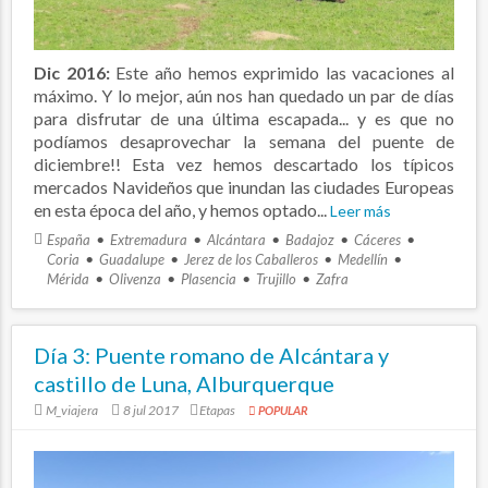
Dic 2016:
Este año hemos exprimido las vacaciones al
máximo. Y lo mejor, aún nos han quedado un par de días
para disfrutar de una última escapada... y es que no
podíamos desaprovechar la semana del puente de
diciembre!! Esta vez hemos descartado los típicos
mercados Navideños que inundan las ciudades Europeas
en esta época del año, y hemos optado...
Leer más
España
Extremadura
Alcántara
Badajoz
Cáceres
Coria
Guadalupe
Jerez de los Caballeros
Medellín
Mérida
Olivenza
Plasencia
Trujillo
Zafra
Día 3: Puente romano de Alcántara y
castillo de Luna, Alburquerque
M_viajera
8 jul 2017
Etapas
POPULAR