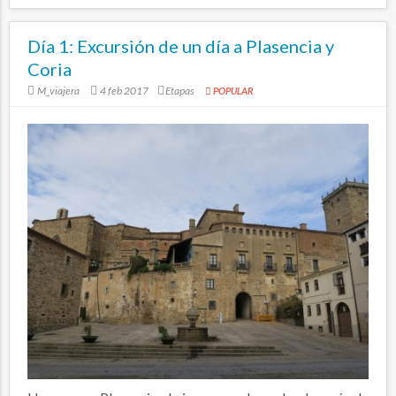
Día 1: Excursión de un día a Plasencia y
Coria
M_viajera
4 feb 2017
Etapas
POPULAR