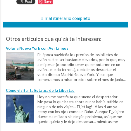
Save
Ir al itinerario completo
Otros artículos que quizá te interesen:
Volar a Nueva York con Aer Lingus
En época navideña los precios de los billetes de
avión suelen ser bastante elevados, por lo que, muy
a mi pesar (ooooodio tener que montarme en un
avión... me da terror...), decidimos descartar el
vuelo directo Madrid-Nueva York. Y eso que
comenzamos a mirar precios sobre el mes de junio...
Después de una exhaustiva búsqueda,...
Cómo visitar la Estatua de la Libertad
Hoy no me hace falta que suene el despertador...
Me pasa lo que hasta ahora nunca había sufrido en
ninguno de mis viajes... El jet lag!! A las 4 am ya
estoy con los ojos como un Buho. Aunque E_viajero
duerme a mi lado sin ningún problema, así que me
quedo quieta y le dejo descansar... mientras me
entretengo...