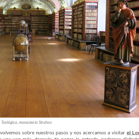
a Teológica, monasterio Strahov
 volvemos sobre nuestros pasos y nos acercamos a visitar
el Lo
ero una vez más, después de pagar la entrada, podemos disfrut