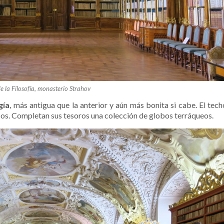
e la Filosofía, monasterio Strahov
gía
, más antigua que la anterior y aún más bonita si cabe. El tech
cos. Completan sus tesoros una colección de globos terráqueos.