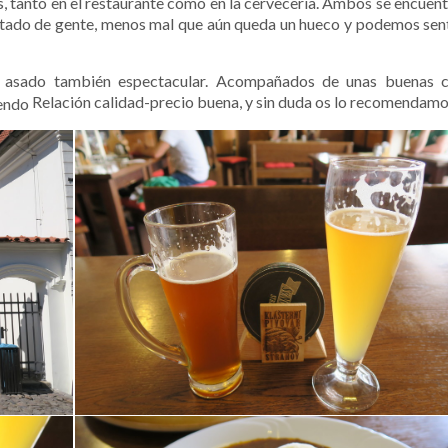
, tanto en el restaurante como en la cervecería. Ambos se encuen
otado de gente, menos mal que aún queda un hueco y podemos sen
o asado también espectacular. Acompañados de unas buenas c
Relación calidad-precio buena, y sin duda os lo recomendamo