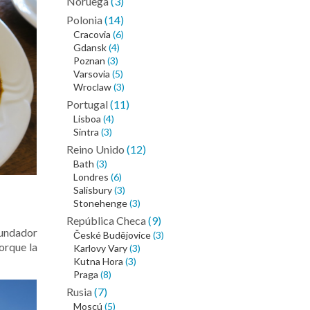
Noruega
(3)
Polonia
(14)
Cracovia
(6)
Gdansk
(4)
Poznan
(3)
Varsovia
(5)
Wroclaw
(3)
Portugal
(11)
Lisboa
(4)
Sintra
(3)
Reino Unido
(12)
Bath
(3)
Londres
(6)
Salisbury
(3)
Stonehenge
(3)
República Checa
(9)
fundador
České Budějovice
(3)
orque la
Karlovy Vary
(3)
Kutna Hora
(3)
Praga
(8)
Rusia
(7)
Moscú
(5)