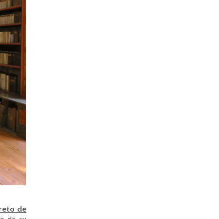
reto de
ar de su