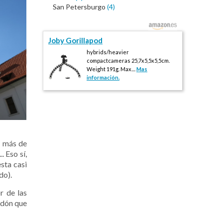
San Petersburgo
(4)
Joby Gorillapod
hybrids/heavier
compactcameras 25,7x5,5x5,5cm.
Weight 191g. Max....
Mas
información.
n más de
. Eso sí,
sta casi
do).
r de las
rdón que