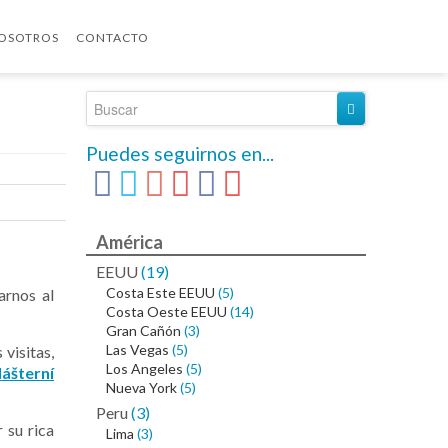
OSOTROS
CONTACTO
Puedes seguirnos en...
América
EEUU
(19)
Costa Este EEUU
(5)
arnos al
Costa Oeste EEUU
(14)
Gran Cañón
(3)
Las Vegas
(5)
 visitas,
Los Angeles
(5)
lášterní
Nueva York
(5)
Peru
(3)
 su rica
Lima
(3)