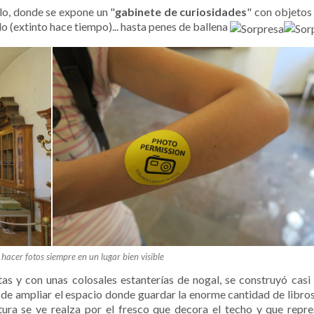
lo, donde se expone un "
gabinete de curiosidades
" con objetos
do (extinto hace tiempo)... hasta penes de ballena
hacer fotos siempre en un lugar bien visible
tas y con unas colosales estanterías de nogal, se construyó casi 
a de ampliar el espacio donde guardar la enorme cantidad de libros
ura se ve realza por el fresco que decora el techo y que repre